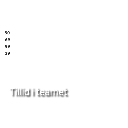
50
69
99
39
Tillid i teamet