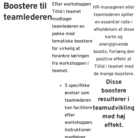
Booster
e til
Efter workshoppen
HR-manageren eller
Tillid i teamet
teamlederen
teamlederen spiller
modtager
en essentiel rolle i
teamlederen en
afholdelsen af disse
pakke med
korte og
tematiske boostere
energigivende
for virkelig at
boosts. Forlæng den
forankre læringen
positive effekt af
fra workshoppen i
Tillid i teamet med
teamet.
de mange boostere.
Disse
5 specifikke
boostere
øvelser som
resulterer i
teamlederen
teamudvikling
kan facilitere
efter
med høj
workshoppen.
effekt.
Instruktioner
medfølger.