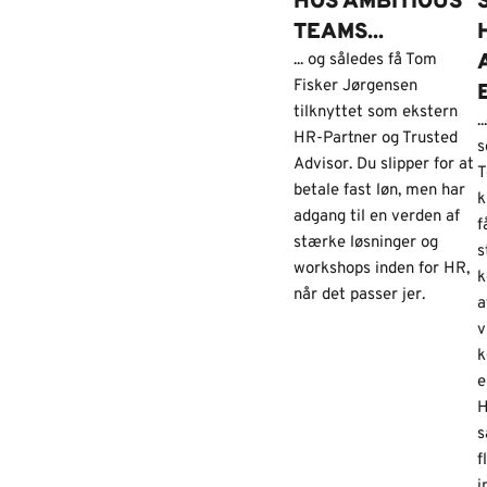
HOS AMBITIOUS
TEAMS...
... og således få Tom
Fisker Jørgensen
tilknyttet som ekstern
.
HR-Partner og Trusted
s
Advisor. Du slipper for at
T
betale fast løn, men har
k
adgang til en verden af
f
stærke løsninger og
s
workshops inden for HR,
k
når det passer jer.
a
v
k
e
H
s
f
i