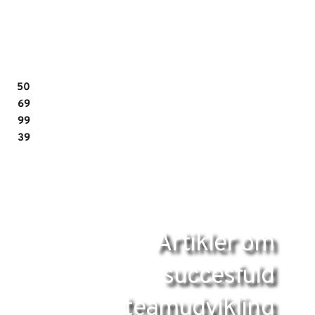
50
69
99
39
Artikler om
succesfuld
teamudvikling